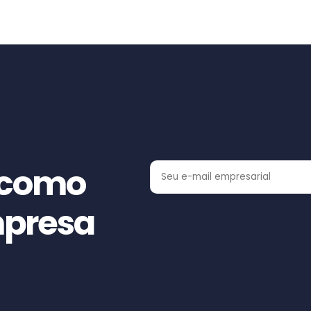
 como
mpresa