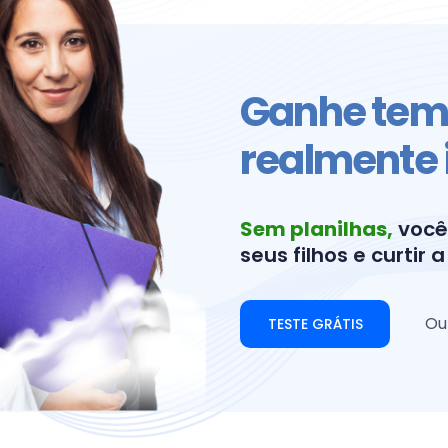
Ganhe temp
realmente 
Sem planilhas,
você
seus filhos e curtir a
Ou
TESTE GRÁTIS