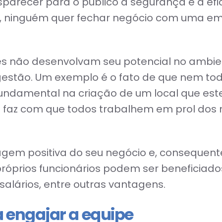
sparecer para o público a segurança e a efic
al, ninguém quer fechar negócio com uma e
es não desenvolvam seu potencial no ambie
gestão. Um exemplo é o fato de que nem tod
 fundamental na criação de um local que est
a faz com que todos trabalhem em prol dos
magem positiva do seu negócio e, consequen
os próprios funcionários podem ser benefici
 salários, entre outras vantagens.
 engajar a equipe