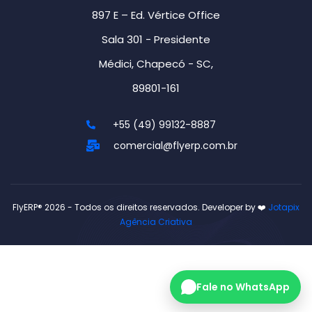
897 E – Ed. Vértice Office
Sala 301 - Presidente
Médici, Chapecó - SC,
89801-161
+55 (49) 99132-8887
comercial@flyerp.com.br
FlyERP® 2026 - Todos os direitos reservados. Developer by ❤️
Jotapix
Agência Criativa
Fale no WhatsApp